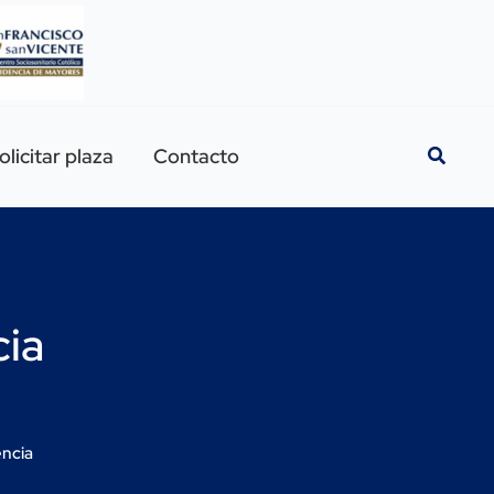
olicitar plaza
Contacto
cia
encia