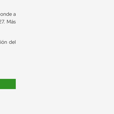
sponde a
27. Más
ión del