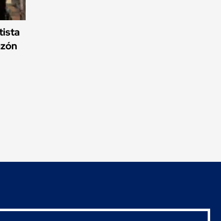
ista
azón