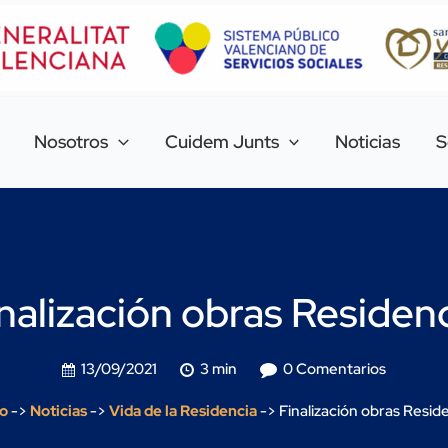
Nosotros
Cuidem Junts
Noticias
S
nalización obras Residen
13/09/2021
3 min
0 Comentarios
io
->
Noticias
->
Vida de la Residencia
->
Finalización obras Resid